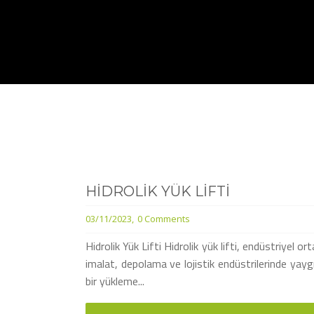
HIDROLIK YÜK LIFTI
03/11/2023
0 Comments
Hidrolik Yük Lifti Hidrolik yük lifti, endüstriyel or
imalat, depolama ve lojistik endüstrilerinde yaygın
bir yükleme...