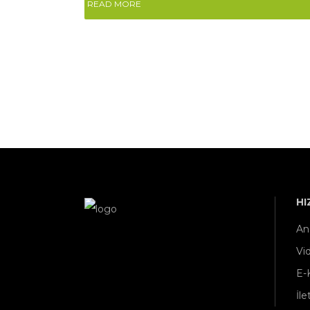
READ MORE
HI
An
Vi
E-
İle